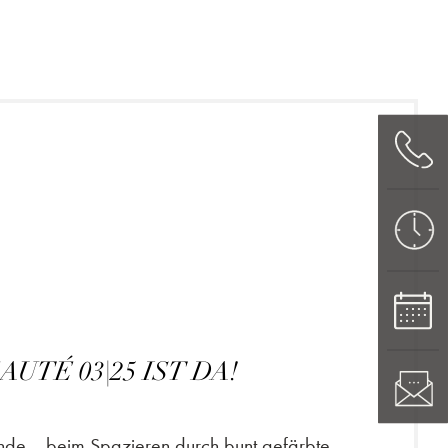
UTÉ 03|25 IST DA!
unde, beim Spazieren durch bunt gefärbte